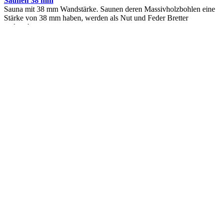
Saunen 38 mm
Sauna mit 38 mm Wandstärke. Saunen deren Massivholzbohlen eine
Stärke von 38 mm haben, werden als Nut und Feder Bretter
verbunden....
Saunen 40 mm
Sauna mit 40 mm Wandstärke. Massivholz Sauna mit 40 mm dicken
Holzwänden für den Innenbereich zu Hause. Die 40 mm dicken...
Saunen 44 mm
Sauna mit 44 mm dicken Holzbohlen. Massivholzsaunen mit 44 mm
Wandstärke können als Saunabad und als Dampfbad eingesetzt
werden. Die...
Saunen 64 mm
Sauna 64mm, Saunakabinen mit 64mm Holzdicke sind sehr stabil
und schaffen durch hohe Feuchtigkeitsaufnahme und -Abgabe auch
bei häufiger...
Swimmingpools
Wasserwände
Wellness- & Wärmekabinen